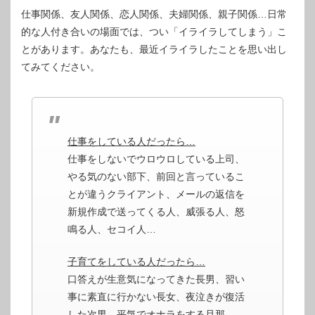
仕事関係、友人関係、恋人関係、夫婦関係、親子関係…日常
的な人付き合いの場面では、つい「イライラしてしまう」こ
とがあります。あなたも、最近イライラしたことを思い出し
てみてください。
仕事をしている人だったら…
仕事をしないでウロウロしている上司、
やる気のない部下、前回と言っているこ
とが違うクライアント、メールの返信を
新規作成で送ってくる人、威張る人、怒
鳴る人、セコイ人…
子育てをしている人だったら…
口答えが生意気になってきた長男、習い
事に素直に行かない長女、夜泣きが復活
した次男、平気でオナラをする旦那、