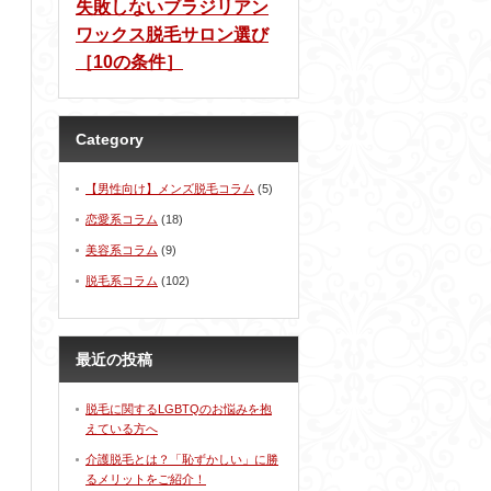
失敗しないブラジリアン
ワックス脱毛サロン選び
［10の条件］
Category
【男性向け】メンズ脱毛コラム
(5)
恋愛系コラム
(18)
美容系コラム
(9)
脱毛系コラム
(102)
最近の投稿
脱毛に関するLGBTQのお悩みを抱
えている方へ
介護脱毛とは？「恥ずかしい」に勝
るメリットをご紹介！