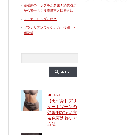
除毛剤のトラブルが多発！消費者庁
から警告も！皮膚障害と回避方法
シュガーリングとは？
ブラジリアンワックスの「後悔」と
解決策
2019-6-15
【黒ずみ】デリ
ケートゾーンの
効果的な洗い方
＆色素沈着ケア
方法