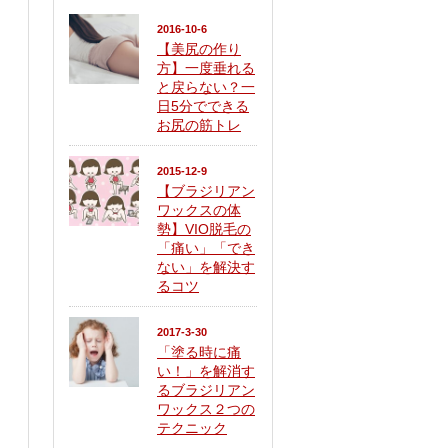
2016-10-6
【美尻の作り
方】一度垂れる
と戻らない？一
日5分でできる
お尻の筋トレ
2015-12-9
【ブラジリアン
ワックスの体
勢】VIO脱毛の
「痛い」「でき
ない」を解決す
るコツ
2017-3-30
「塗る時に痛
い！」を解消す
るブラジリアン
ワックス２つの
テクニック