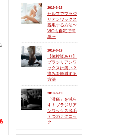
2019-6-18
セルフでブラジ
リアンワックス
脱毛する方法〜
VIOも自宅で簡
単〜
も
2019-6-19
【体験談あり】
ブラジリアンワ
ックスは痛い？
痛みを軽減する
方法
2019-6-19
「激痛」を減ら
す！ブラジリア
ンワックス脱毛
７つのテクニッ
毛
ク