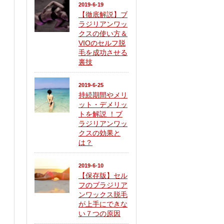
2019-6-19
【徹底解説】ブ
ラジリアンワッ
クスの使い方＆
VIOのセルフ脱
毛を成功させる
裏技
2019-6-25
持続期間やメリ
ット・デメリッ
トを解説 ！ブ
ラジリアンワッ
クスの効果と
は？
2019-6-10
【保存版】セル
フのブラジリア
ンワックス脱毛
が上手にできな
い７つの原因