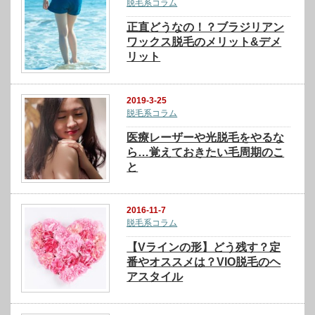
脱毛系コラム
正直どうなの！？ブラジリアン
ワックス脱毛のメリット&デメ
リット
2019-3-25
脱毛系コラム
医療レーザーや光脱毛をやるな
ら…覚えておきたい毛周期のこ
と
2016-11-7
脱毛系コラム
【Vラインの形】どう残す？定
番やオススメは？VIO脱毛のヘ
アスタイル