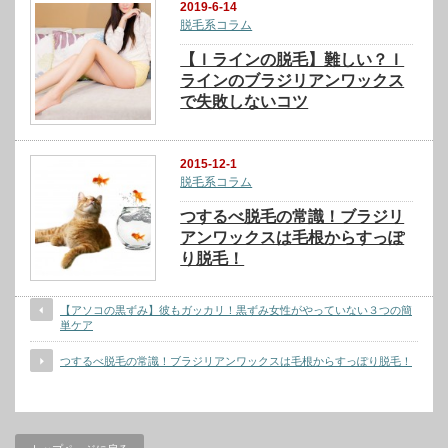
2019-6-14
脱毛系コラム
【Ｉラインの脱毛】難しい？Ｉ
ラインのブラジリアンワックス
で失敗しないコツ
2015-12-1
脱毛系コラム
つするべ脱毛の常識！ブラジリ
アンワックスは毛根からすっぽ
り脱毛！
【アソコの黒ずみ】彼もガッカリ！黒ずみ女性がやっていない３つの簡
単ケア
つするべ脱毛の常識！ブラジリアンワックスは毛根からすっぽり脱毛！